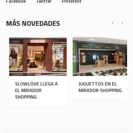
Facebook
Twitter
Pinterest
MÁS NOVEDADES
OOTO LLEGA A EL
SLOWLOVE LLEGA A
J
MIRADOR SHOPPING
EL MIRADOR
M
SHOPPING