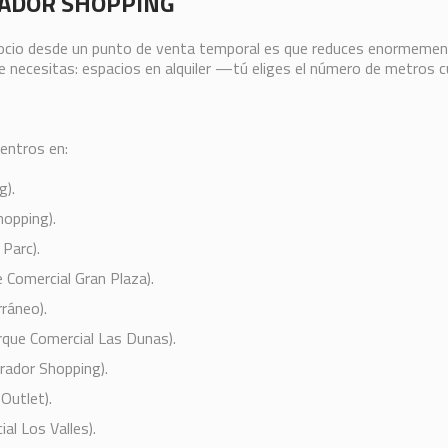
RADOR SHOPPING
cio desde un punto de venta temporal es que reduces enormemente 
ue necesitas: espacios en alquiler —tú eliges el número de metro
entros en:
g).
hopping).
Parc).
 Comercial Gran Plaza).
ráneo).
rque Comercial Las Dunas).
rador Shopping).
Outlet).
al Los Valles).