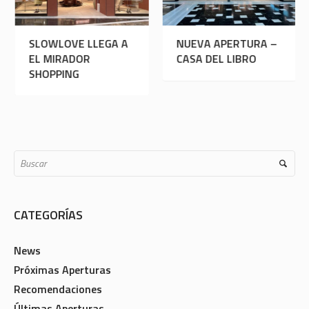
UGUETTOS EN EL
SLOWLOVE LLEGA A
NUE
IRADOR SHOPPING
EL MIRADOR
CASA
SHOPPING
CATEGORÍAS
News
Próximas Aperturas
Recomendaciones
Últimas Aperturas