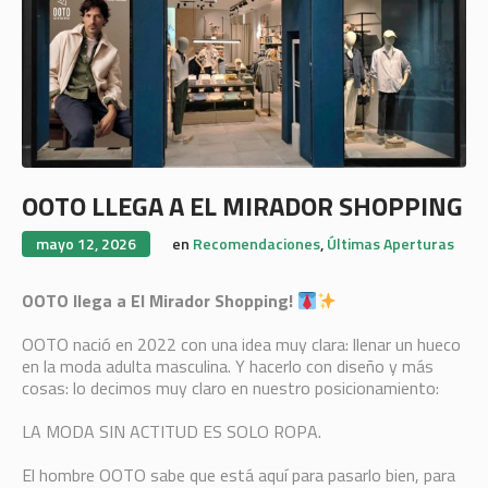
OOTO LLEGA A EL MIRADOR SHOPPING
mayo 12, 2026
en
Recomendaciones
,
Últimas Aperturas
OOTO llega a El Mirador Shopping!
OOTO nació en 2022 con una idea muy clara: llenar un hueco
en la moda adulta masculina. Y hacerlo con diseño y más
cosas: lo decimos muy claro en nuestro posicionamiento:
LA MODA SIN ACTITUD ES SOLO ROPA.
El hombre OOTO sabe que está aquí para pasarlo bien, para